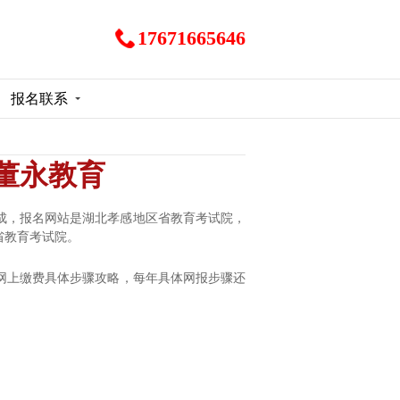
17671665646
报名联系
-董永教育
成，报名网站是
湖北孝感地区
省教育考试院，
省教育考试院。
网上缴费具体步骤攻略，每年具体网报步骤还